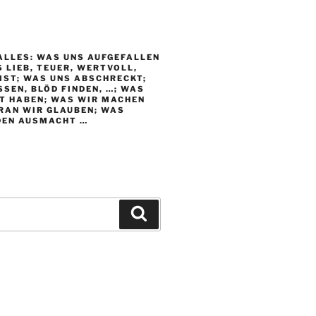
ALLES: WAS UNS AUFGEFALLEN
S LIEB, TEUER, WERTVOLL,
IST; WAS UNS ABSCHRECKT;
SEN, BLÖD FINDEN, …; WAS
T HABEN; WAS WIR MACHEN
RAN WIR GLAUBEN; WAS
DEN AUSMACHT …
Suchen