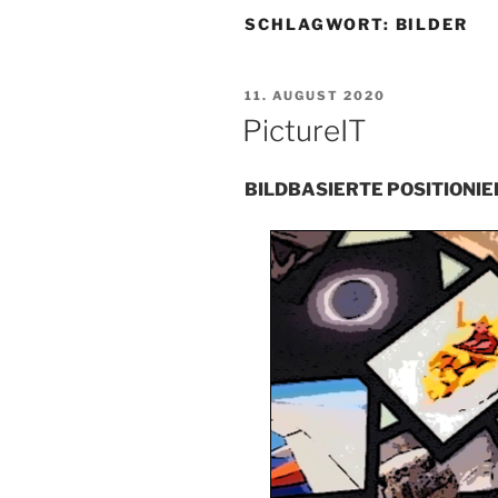
SCHLAGWORT:
BILDER
VERÖFFENTLICHT
11. AUGUST 2020
AM
PictureIT
BILDBASIERTE POSITIONI