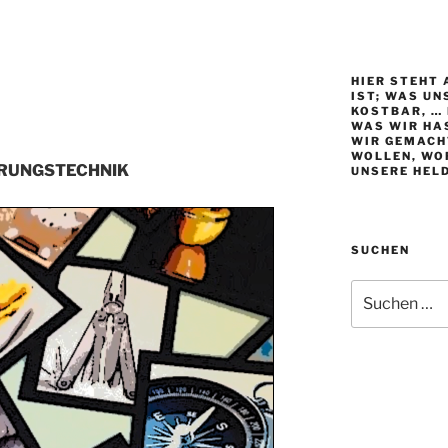
HIER STEHT 
IST; WAS UN
KOSTBAR, … 
WAS WIR HAS
WIR GEMACH
WOLLEN, WO
ERUNGSTECHNIK
UNSERE HEL
SUCHEN
Suche
nach: