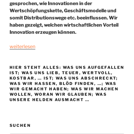
gesprochen, wie Innovationen in der
Wertschöpfungskette, Geschäftsmodelle und
somit Distributionswege etc. beeinflussen. Wir
haben gezeigt, welchen wirtschaftlichen Vorteil
Innovation erzeugen können.
„Prozessinnovationen
weiterlesen
im
Rahmen
der
HIER STEHT ALLES: WAS UNS AUFGEFALLEN
IST; WAS UNS LIEB, TEUER, WERTVOLL,
Digitalisierung
KOSTBAR, … IST; WAS UNS ABSCHRECKT;
(5/30)“
WAS WIR HASSEN, BLÖD FINDEN, …; WAS
WIR GEMACHT HABEN; WAS WIR MACHEN
WOLLEN, WORAN WIR GLAUBEN; WAS
UNSERE HELDEN AUSMACHT …
SUCHEN