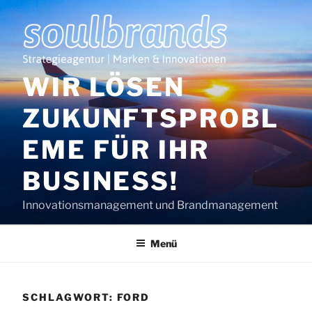
Zum
Inhalt
springen
WIR LÖSEN
ZUKUNFTSPROBL
EME FÜR IHR
BUSINESS!
Innovationsmanagement und Brandmanagement
Menü
SCHLAGWORT:
FORD