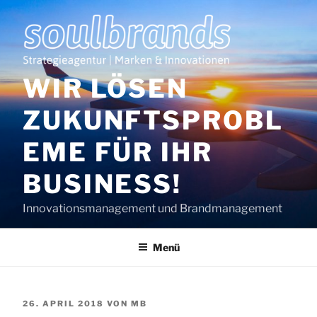
Zum
Inhalt
springen
WIR LÖSEN
ZUKUNFTSPROBL
EME FÜR IHR
BUSINESS!
Innovationsmanagement und Brandmanagement
Menü
VERÖFFENTLICHT
26. APRIL 2018
VON
MB