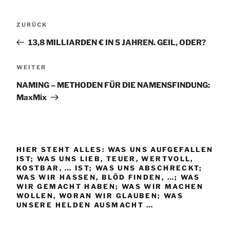
Beitragsnavigation
Vorheriger
ZURÜCK
Beitrag
13,8 MILLIARDEN € IN 5 JAHREN. GEIL, ODER?
Nächster
WEITER
Beitrag
NAMING – METHODEN FÜR DIE NAMENSFINDUNG:
MaxMix
HIER STEHT ALLES: WAS UNS AUFGEFALLEN
IST; WAS UNS LIEB, TEUER, WERTVOLL,
KOSTBAR, … IST; WAS UNS ABSCHRECKT;
WAS WIR HASSEN, BLÖD FINDEN, …; WAS
WIR GEMACHT HABEN; WAS WIR MACHEN
WOLLEN, WORAN WIR GLAUBEN; WAS
UNSERE HELDEN AUSMACHT …