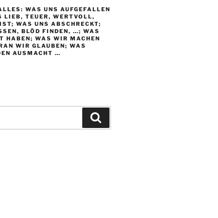
ALLES: WAS UNS AUFGEFALLEN
S LIEB, TEUER, WERTVOLL,
IST; WAS UNS ABSCHRECKT;
SEN, BLÖD FINDEN, …; WAS
T HABEN; WAS WIR MACHEN
RAN WIR GLAUBEN; WAS
DEN AUSMACHT …
Suchen