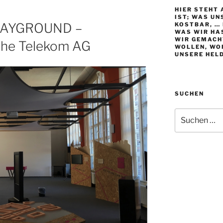
HIER STEHT 
IST; WAS UN
LAYGROUND –
KOSTBAR, … 
WAS WIR HAS
WIR GEMACH
che Telekom AG
WOLLEN, WO
UNSERE HEL
SUCHEN
Suche
nach: