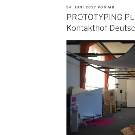
VERÖFFENTLICHT
14. JUNI 2017
VON
MB
AM
PROTOTYPING P
Kontakthof Deuts