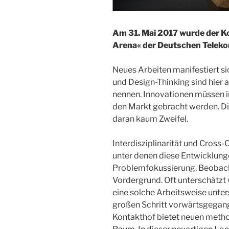
Am 31. Mai 2017 wurde der Kon
Arena« der Deutschen Teleko
Neues Arbeiten manifestiert s
und Design-Thinking sind hier
nennen. Innovationen müssen 
den Markt gebracht werden. Die
daran kaum Zweifel.
Interdisziplinarität und Cross
unter denen diese Entwicklung
Problemfokussierung, Beobach
Vordergrund. Oft unterschätzt 
eine solche Arbeitsweise unters
großen Schritt vorwärtsgegan
Kontakthof bietet neuen meth