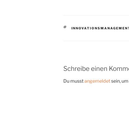
SCHLAGWÖRTER
INNOVATIONSMANAGEMEN
Schreibe einen Komm
Du musst
angemeldet
sein, u
Beitragsnavigation