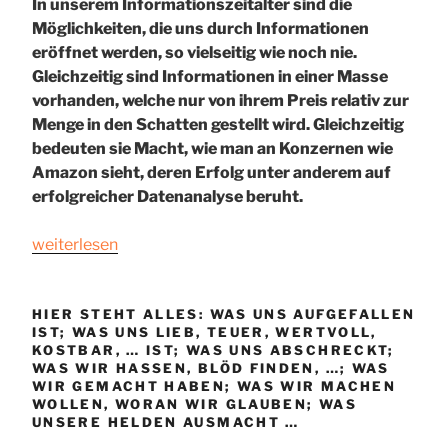
In unserem Informationszeitalter sind die
Möglichkeiten, die uns durch Informationen
eröffnet werden, so vielseitig wie noch nie.
Gleichzeitig sind Informationen in einer Masse
vorhanden, welche nur von ihrem Preis relativ zur
Menge in den Schatten gestellt wird. Gleichzeitig
bedeuten sie Macht, wie man an Konzernen wie
Amazon sieht, deren Erfolg unter anderem auf
erfolgreicher Datenanalyse beruht.
„GUTE
weiterlesen
INFORMATIONEN
SIND
SCHWER
HIER STEHT ALLES: WAS UNS AUFGEFALLEN
IST; WAS UNS LIEB, TEUER, WERTVOLL,
ZU
KOSTBAR, … IST; WAS UNS ABSCHRECKT;
BEKOMMEN.
WAS WIR HASSEN, BLÖD FINDEN, …; WAS
NOCH
WIR GEMACHT HABEN; WAS WIR MACHEN
WOLLEN, WORAN WIR GLAUBEN; WAS
SCHWERER
UNSERE HELDEN AUSMACHT …
IST