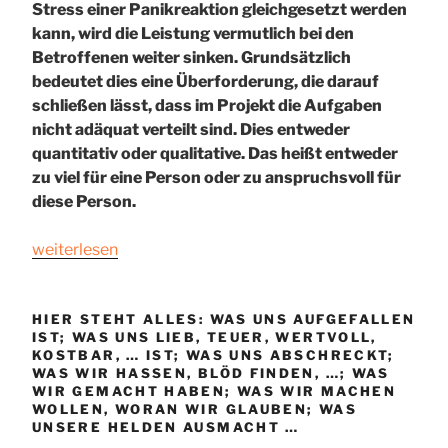
Stress einer Panikreaktion gleichgesetzt werden
kann, wird die Leistung vermutlich bei den
Betroffenen weiter sinken. Grundsätzlich
bedeutet dies eine Überforderung, die darauf
schließen lässt, dass im Projekt die Aufgaben
nicht adäquat verteilt sind. Dies entweder
quantitativ oder qualitative. Das heißt entweder
zu viel für eine Person oder zu anspruchsvoll für
diese Person.
„Stress
weiterlesen
ist
das
Merkmal
HIER STEHT ALLES: WAS UNS AUFGEFALLEN
IST; WAS UNS LIEB, TEUER, WERTVOLL,
der
KOSTBAR, … IST; WAS UNS ABSCHRECKT;
Leistungsschwachen
WAS WIR HASSEN, BLÖD FINDEN, …; WAS
(25/30)“
WIR GEMACHT HABEN; WAS WIR MACHEN
WOLLEN, WORAN WIR GLAUBEN; WAS
UNSERE HELDEN AUSMACHT …