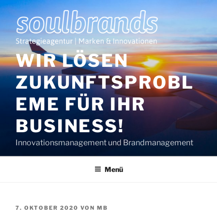
Zum
Inhalt
springen
WIR LÖSEN
ZUKUNFTSPROBL
EME FÜR IHR
BUSINESS!
Innovationsmanagement und Brandmanagement
Menü
VERÖFFENTLICHT
7. OKTOBER 2020
VON
MB