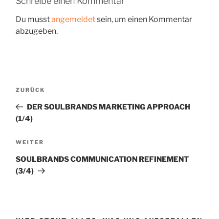
Schreibe einen Kommentar
Du musst
angemeldet
sein, um einen Kommentar
abzugeben.
Beitragsnavigation
Vorheriger
ZURÜCK
Beitrag
DER SOULBRANDS MARKETING APPROACH
(1/4)
Nächster
WEITER
Beitrag
SOULBRANDS COMMUNICATION REFINEMENT
(3/4)