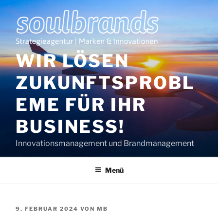
Zum
Inhalt
springen
WIR LÖSEN
ZUKUNFTSPROBL
EME FÜR IHR
BUSINESS!
Innovationsmanagement und Brandmanagement
Menü
VERÖFFENTLICHT
9. FEBRUAR 2024
VON
MB