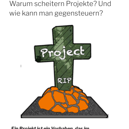
AM
Warum scheitern Projekte? Und
wie kann man gegensteuern?
„Ein Projekt ist ein Vorhaben, das im