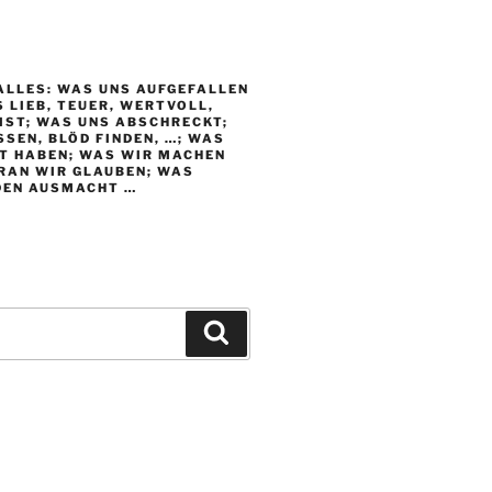
ALLES: WAS UNS AUFGEFALLEN
S LIEB, TEUER, WERTVOLL,
IST; WAS UNS ABSCHRECKT;
SEN, BLÖD FINDEN, …; WAS
T HABEN; WAS WIR MACHEN
RAN WIR GLAUBEN; WAS
DEN AUSMACHT …
Suchen