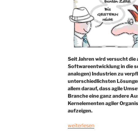
Seit Jahren wird versucht die 
Softwareentwicklung in die 
analogen) Industrien zu verpf
unterschiedlichsten Lösunge
allem darauf, dass agile Ums
Branche eine ganz andere Au
Kernelementen agiler Organisa
aufzeigen.
„„Agil“
weiterlesen
bedeutet