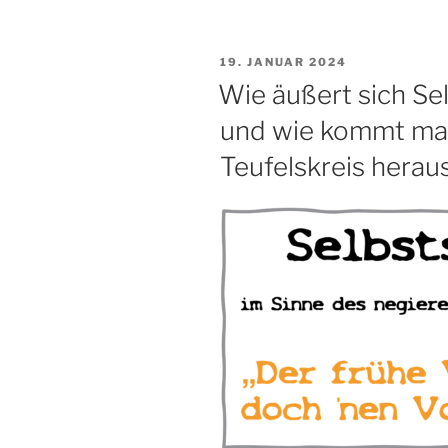
Projekte?
Und
VERÖFFENTLICHT
19. JANUAR 2024
wie
AM
Wie äußert sich Se
kann
man
und wie kommt ma
gegensteuern?“
Teufelskreis herau