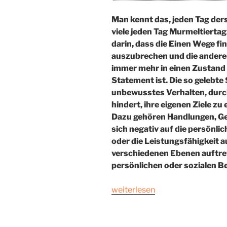
Man kennt das, jeden Tag ders
viele jeden Tag Murmeltiertag
darin, dass die Einen Wege f
auszubrechen und die anderen
immer mehr in einen Zustand 
Statement ist. Die so gelebte
unbewusstes Verhalten, durch
hindert, ihre eigenen Ziele zu 
Dazu gehören Handlungen, Ge
sich negativ auf die persönl
oder die Leistungsfähigkeit 
verschiedenen Ebenen auftrete
persönlichen oder sozialen Be
„Wie
weiterlesen
äußert
sich
Selbstsabotage