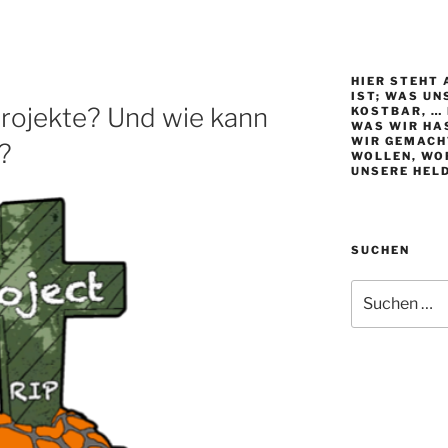
HIER STEHT 
IST; WAS UN
rojekte? Und wie kann
KOSTBAR, … 
WAS WIR HAS
WIR GEMACH
?
WOLLEN, WO
UNSERE HEL
SUCHEN
Suche
nach: