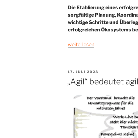
Die Etablierung eines erfolg
sorgfältige Planung, Koordina
wichtige Schritte und Überleg
erfolgreichen Ökosystems ber
„Tools
weiterlesen
zur
Etablierung
eines
VERÖFFENTLICHT
17. JULI 2023
erfolgreichen
AM
„Agil“ bedeutet ag
Ecosystem“