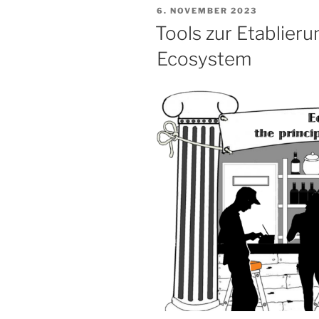
VERÖFFENTLICHT
6. NOVEMBER 2023
im
AM
Tools zur Etablieru
Beruf
und
Ecosystem
wie
kommt
man
aus
diesem
Teufelskreis
heraus?“